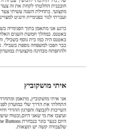
שלי, מיד החלטתי להמשיך עם זה ו
חובבנית החלטתי לקחת את זה צעד 
מקצועי. בתחילת השנה עשיתי צעד נ
ועברתי לגור בפנימיית ווינגיט למצויי
כרגע אני מתאמן בתוך הפנימייה בשי
באטנס. במהלך חמשת השנים האלה ש
באטנס היה כמו בית נוסף בשבילי, 
כבר הפכו למשפחה נוספת בשבילי. א
ולהתפתח מבחינה מקצועית במועדון
איתי מושקוביץ
אני איתי מושקוביץ, מתאמן ומתחרה מגיל 13 בטר
השייכות לקבוצה והפרגון ההדדי חיז
ועיצבו את מי שאני היום,ובטוח שיע
שלעבודה קשה יש תוצאות.