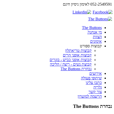
052-2549591 לאימון ניסיון חינם
The Buttons
מי אנחנו?
הצוות
אימונים
קבוצות ספורט
קבוצות טריאתלון
קבוצות אופני הרים
קבוצות אופני כביש - בוגרים
קבוצת נשים - ריצה / הליכה
נבחרת The Buttons
אירועים
שיתופי פעולה
כתבו עלינו
גלריה
צור קשר
הרשמה למועדון
נבחרת The Buttons