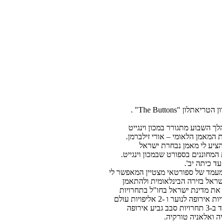
ון "The Buttons" .
ון יעקב. במהלך השבוע מתגורר במכון וינגייט
מאמן הלאומי – אורי זילברמן.
ון הציע לי מאמן נבחרת ישראל
מחוננים בספורט שבמכון וינגייט.
ד כיתה יב'.
מעמד של ספורטאי מצטיין המאפשר לי
שראל בזירה הבינלאומית ולהתאמן
. מגיל 16 אני מייצג את מדינת ישראל בחו"ל בתחרויות
רבות וייצגתי את המועדון ב- 3 אליפויות אירופה לנוער ו -2 אליפויות עולם
לנוער. בגיל 18 זכיתי ב-3 מדליות ארד ב-3 תחרויות סבב גביע אירופה
יה ואלאניה טורקיה.