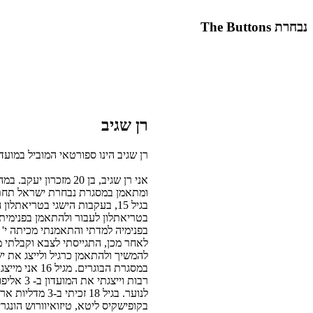
נבחרת The Buttons
רן שגיב
רן שגיב הינו ספורטאי המוביל במועדון הטריאתל
אני רן שגיב, בן 20 מזכר
ומתאמן במסגרת נבחרת ישראל תחת ה
בגיל 15, בעקבות הישגי בטריאתל
בטריאתלון לעבור ולהתאמן בפנימית ה
בפנימיה למדתי והתאמנתי מכיתה י' ע
לאחר מכן, התגייסתי לצבא וקבלתי 
להמשיך ולהתאמן כרגיל ולייצג את י
במסגרת הבוגרים
בקופישקיס ליטא, טיזואיוורוש הונגר