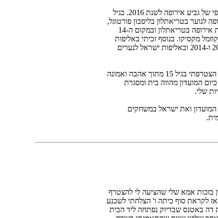
באותה שנה גם סיימתי 6 בדירוג הסופי של גביע אירופה לשנת 2016. בגיל
8 באליפות אירופה לנוער בטריאתלון בליסבון פורטוגל,
ההישג השני בטיבו לישראלי באליפות אירופה בטריאתלון ובמקום ה-14
וזמל מקסיקו. בנוסף זכיתי באליפות
ישראל לנוער בטריאתלון בשנים 2016 ו-2014 ובאליפות ישראל לנערים
למועדון הטריאתלון "The Buttons" הצטרפתי בגיל 15 מתוך אהבה ואמונה
כיום המועדון מהווה בית ומסגרת
ת שלי.
 המועדון ואת ישראל במשחקים
ית.
ן בזכות אמא שלי שהציעה לי להצטרף
אז לקראת סוף כיתה ו' הצלחתי לשכנע
צת דה באטנס שבדיוק נפתחה ליד הבית