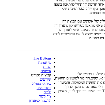
לאחר שלוש שנים שהתאמנתי בצורה
אחד קדימה ולהתחיל להתאמן באופן
וסף בקריירה הספורטיבית שלי
נות בספורט.
לוב של אימונים עם קבוצת דה
אני מתאמן בטריאתלון מועדון דה
והחברים שהתאמנו איתי לאורך הדרך
ני שמח שהיה לי את האפשרות לגדול
 דה באטנס.
The Buttons
מי אנחנו?
הצוות
אימונים
יאתלון.
קבוצות ספורט
התחלתי את הדרך שלי במועדון לפני כ-5 שנים,החיבור למאמנים תחושת
אירועים
קו את תחושת המסוגלות, והביטחון
שיתופי פעולה
זרו לי מאוד גם בהמשך הדרך.
כתבו עלינו
היום כנער בוגר בנבחרת The Buttons יודע שיש עוד דרך לפני, ומאמין
גלריה
צור קשר
הרשמה למועדון