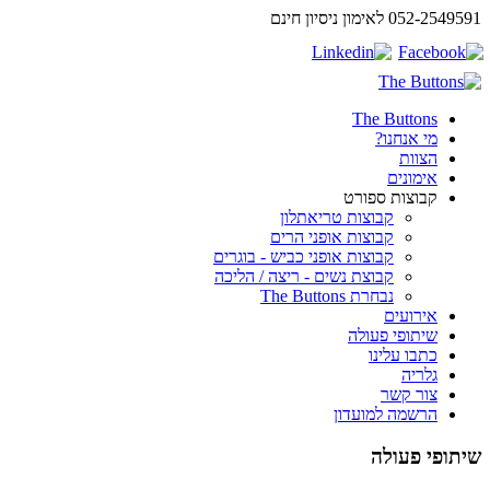
052-2549591 לאימון ניסיון חינם
The Buttons
מי אנחנו?
הצוות
אימונים
קבוצות ספורט
קבוצות טריאתלון
קבוצות אופני הרים
קבוצות אופני כביש - בוגרים
קבוצת נשים - ריצה / הליכה
נבחרת The Buttons
אירועים
שיתופי פעולה
כתבו עלינו
גלריה
צור קשר
הרשמה למועדון
שיתופי פעולה