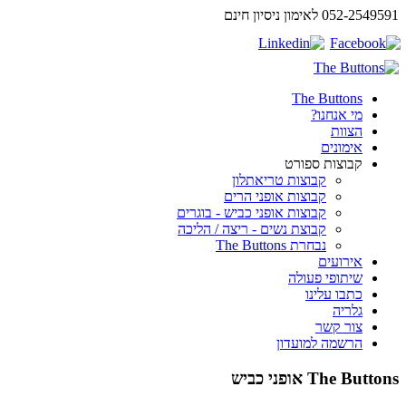
052-2549591 לאימון ניסיון חינם
The Buttons
מי אנחנו?
הצוות
אימונים
קבוצות ספורט
קבוצות טריאתלון
קבוצות אופני הרים
קבוצות אופני כביש - בוגרים
קבוצת נשים - ריצה / הליכה
נבחרת The Buttons
אירועים
שיתופי פעולה
כתבו עלינו
גלריה
צור קשר
הרשמה למועדון
The Buttons אופני כביש